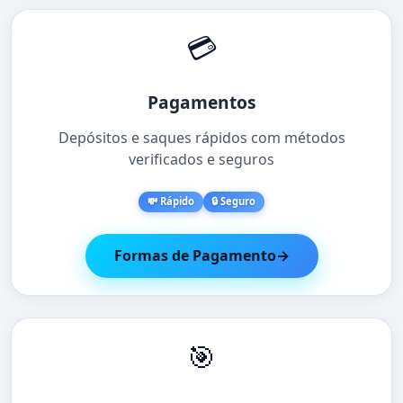
💳
Pagamentos
Depósitos e saques rápidos com métodos
verificados e seguros
💸 Rápido
🔒 Seguro
Formas de Pagamento
→
🎯