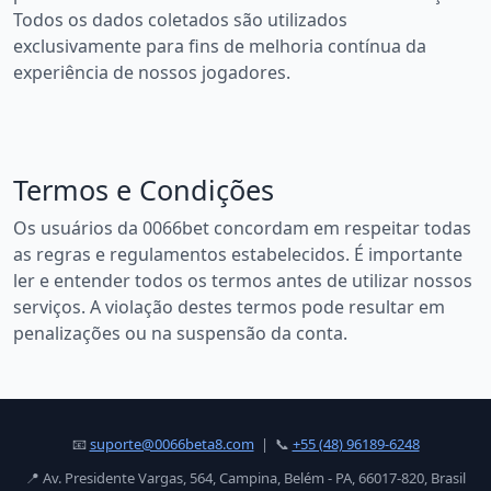
Todos os dados coletados são utilizados
exclusivamente para fins de melhoria contínua da
experiência de nossos jogadores.
Termos e Condições
Os usuários da 0066bet concordam em respeitar todas
as regras e regulamentos estabelecidos. É importante
ler e entender todos os termos antes de utilizar nossos
serviços. A violação destes termos pode resultar em
penalizações ou na suspensão da conta.
📧
suporte@0066beta8.com
| 📞
+55 (48) 96189-6248
📍 Av. Presidente Vargas, 564, Campina, Belém - PA, 66017-820, Brasil