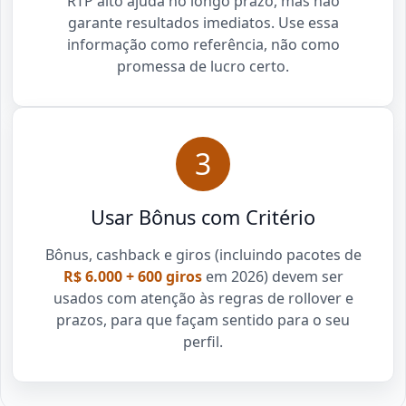
RTP alto ajuda no longo prazo, mas não
garante resultados imediatos. Use essa
informação como referência, não como
promessa de lucro certo.
3
Usar Bônus com Critério
Bônus, cashback e giros (incluindo pacotes de
R$ 6.000 + 600 giros
em 2026) devem ser
usados com atenção às regras de rollover e
prazos, para que façam sentido para o seu
perfil.