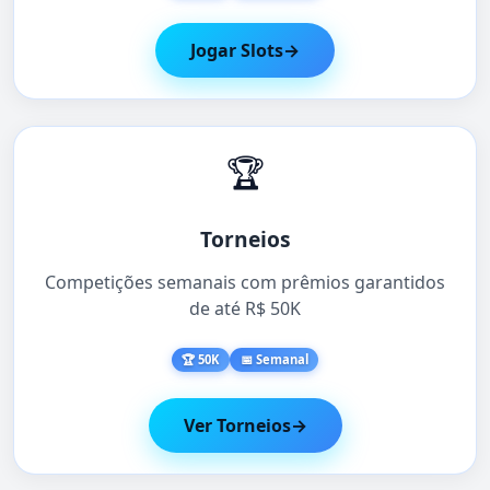
Jogar Slots
→
🏆
Torneios
Competições semanais com prêmios garantidos
de até R$ 50K
🏆 50K
📅 Semanal
Ver Torneios
→