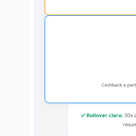
Cashback a part
✅ Rollover claro:
30x a
resum