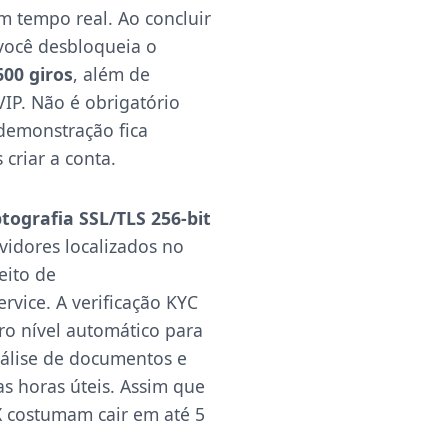
m tempo real. Ao concluir
 você desbloqueia o
600 giros
, além de
VIP. Não é obrigatório
 demonstração fica
criar a conta.
ptografia SSL/TLS 256-bit
idores localizados no
eito de
ervice. A verificação KYC
ro nível automático para
nálise de documentos e
s horas úteis. Assim que
IX costumam cair em até 5