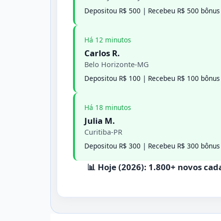
Depositou R$ 500 | Recebeu R$ 500 bônus
Há 12 minutos
Carlos R.
Belo Horizonte-MG
Depositou R$ 100 | Recebeu R$ 100 bônus
Há 18 minutos
Julia M.
Curitiba-PR
Depositou R$ 300 | Recebeu R$ 300 bônus
📊 Hoje (2026):
1.800+ novos cad