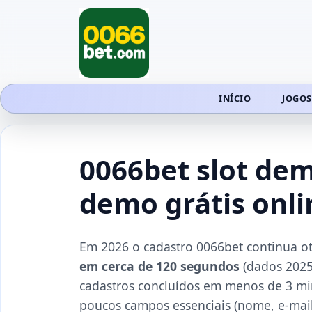
INÍCIO
JOGOS
0066bet slot dem
demo grátis onli
Em 2026 o cadastro 0066bet continua o
em cerca de 120 segundos
(dados 2025
cadastros concluídos em menos de 3 mi
poucos campos essenciais (nome, e-mail,