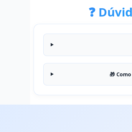
❓ Dúvi
🎁 Como 