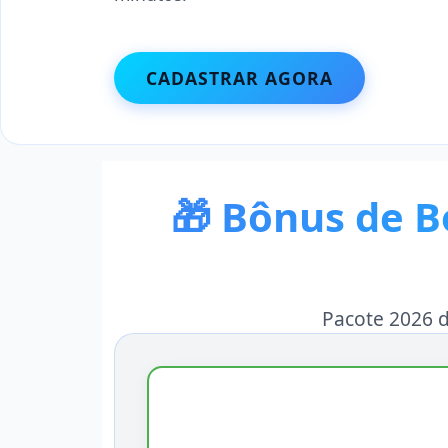
CADASTRAR AGORA
🎁 Bônus de B
Pacote 2026 d