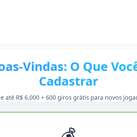
oas-Vindas: O Que Voc
Cadastrar
e até R$ 6.000 + 600 giros grátis para novos jog
💰