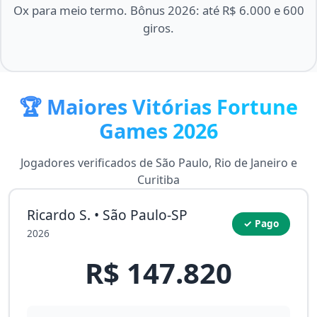
Ox para meio termo. Bônus 2026: até R$ 6.000 e 600
giros.
🏆 Maiores Vitórias Fortune
Games 2026
Jogadores verificados de São Paulo, Rio de Janeiro e
Curitiba
Ricardo S. • São Paulo-SP
✓ Pago
2026
R$ 147.820