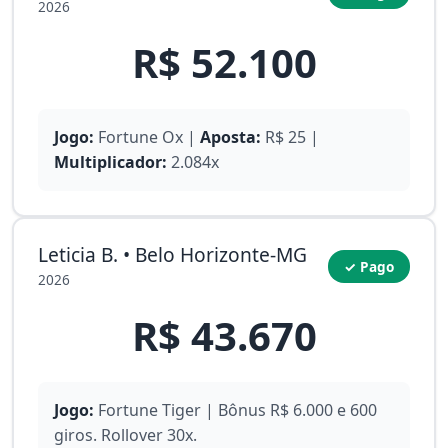
2026
R$ 52.100
Jogo:
Fortune Ox |
Aposta:
R$ 25 |
Multiplicador:
2.084x
Leticia B. • Belo Horizonte-MG
✓ Pago
2026
R$ 43.670
Jogo:
Fortune Tiger | Bônus R$ 6.000 e 600
giros. Rollover 30x.