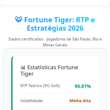
🐯 Fortune Tiger: RTP e
Estratégias 2026
Dados certificados - Jogadores de São Paulo, Rio e
Minas Gerais
📊 Estatísticas Fortune
Tiger
96.81%
RTP Teórico (PG Soft):
Volatilidade:
Média-Alta