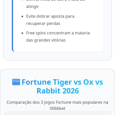
atingir
Evite dobrar aposta para
recuperar perdas
Free spins concentram a maioria
das grandes vitórias
🎰 Fortune Tiger vs Ox vs
Rabbit 2026
Comparação dos 3 jogos Fortune mais populares na
0066bet