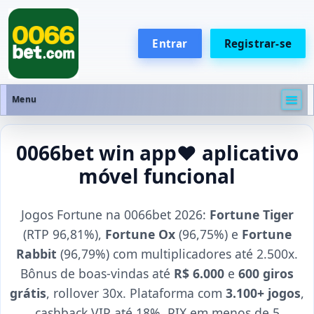
Entrar
Registrar-se
Menu
0066bet win app❤️ aplicativo
móvel funcional
Jogos Fortune na 0066bet 2026:
Fortune Tiger
(RTP 96,81%),
Fortune Ox
(96,75%) e
Fortune
Rabbit
(96,79%) com multiplicadores até 2.500x.
Bônus de boas-vindas até
R$ 6.000
e
600 giros
grátis
, rollover 30x. Plataforma com
3.100+ jogos
,
cashback VIP até 18%, PIX em menos de 5