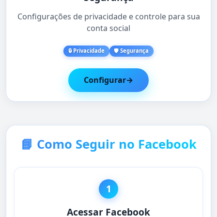
Configurações de privacidade e controle para sua
conta social
🔒 Privacidade
🛡️ Segurança
Configurar
→
📘 Como Seguir no Facebook
1
Acessar Facebook