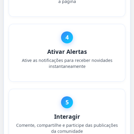
a página
4
Ativar Alertas
Ative as notificações para receber novidades
instantaneamente
5
Interagir
Comente, compartilhe e participe das publicações
da comunidade