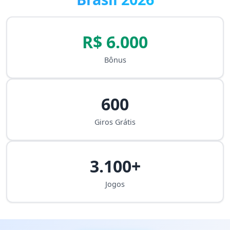
R$ 6.000
Bônus
600
Giros Grátis
3.100+
Jogos