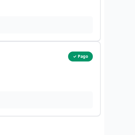
✓ Pago