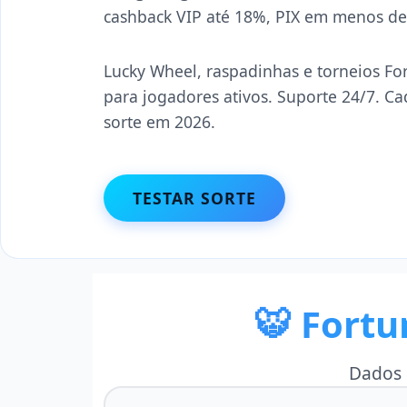
cashback VIP até 18%, PIX em menos de
Lucky Wheel, raspadinhas e torneios F
para jogadores ativos. Suporte 24/7. Cad
sorte em 2026.
TESTAR SORTE
🐯 Fortu
Dados c