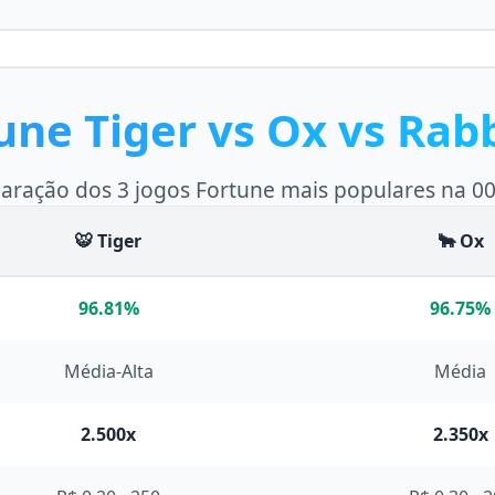
une Tiger vs Ox vs Rab
ração dos 3 jogos Fortune mais populares na 0
🐯 Tiger
🐂 Ox
96.81%
96.75%
Média-Alta
Média
2.500x
2.350x