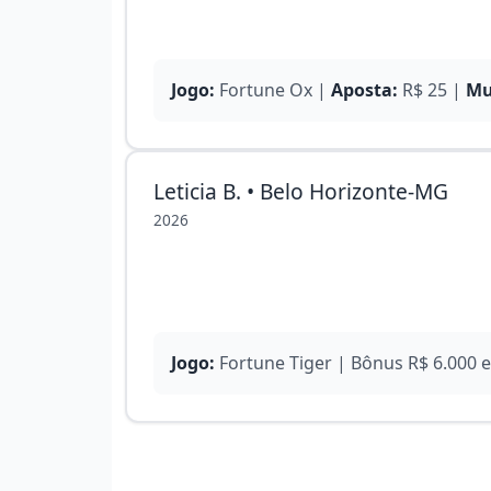
Jogo:
Fortune Ox |
Aposta:
R$ 25 |
Mu
Leticia B. • Belo Horizonte-MG
2026
Jogo:
Fortune Tiger | Bônus R$ 6.000 e 